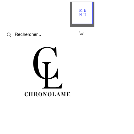
ME
NU