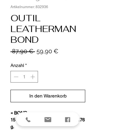
Artikelnummer: 832936
OUTIL
LEATHERMAN
BOND
Standardpreis
Sale-
 87,90 € 
59,90 €
Preis
Anzahl
*
In den Warenkorb
« BOND »
15 fonctions, manche 10 cm inox, 176
g.
Livré avec étui nylon.