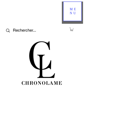
ME
NU