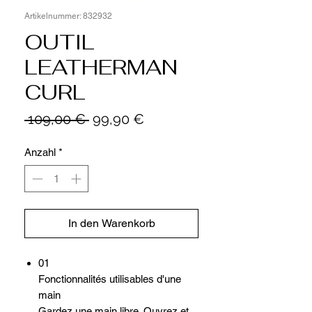
Artikelnummer: 832932
OUTIL
LEATHERMAN
CURL
Standardpreis
Sale-
 109,00 € 
99,90 €
Preis
Anzahl
*
In den Warenkorb
01
Fonctionnalités utilisables d'une
main
Gardez une main libre. Ouvrez et