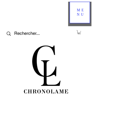
ME
NU