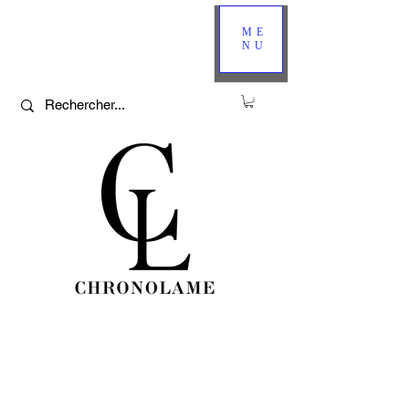
ME
NU