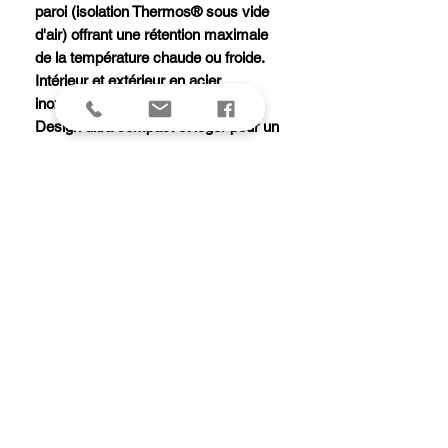
paroi (isolation Thermos® sous vide
d'air) offrant une rétention maximale
de la température chaude ou froide.
Intérieur et extérieur en acier
inoxydable incassable.
Design ultra compact et léger pour un
transport aisé.
Livré avec une cuiller pliante.
Garde au chaud 9 heures ou 14
heures au froid.