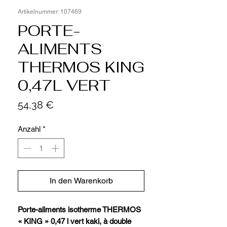
Artikelnummer: 107469
PORTE-
ALIMENTS
THERMOS KING
0,47L VERT
Preis
54,38 €
Anzahl
*
In den Warenkorb
Porte-aliments isotherme THERMOS
« KING » 0,47 l vert kaki, à double