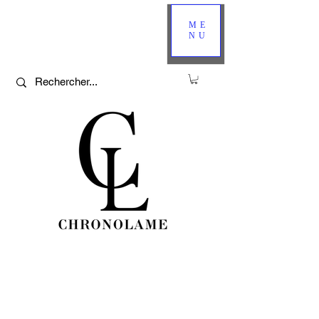
ME
NU