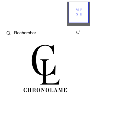
ME
NU