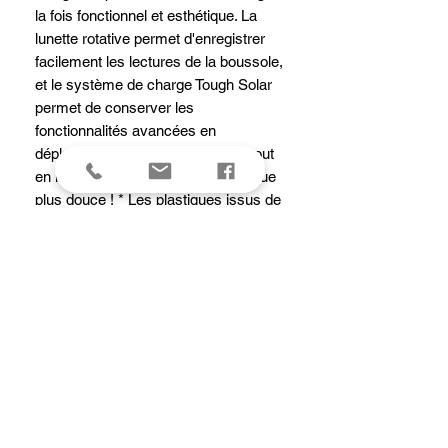
la fois fonctionnel et esthétique. La
lunette rotative permet d'enregistrer
facilement les lectures de la boussole,
et le système de charge Tough Solar
permet de conserver les
fonctionnalités avancées en
déplacement. Sortez et explorez tout
en laissant une empreinte écologique
plus douce ! * Les plastiques issus de
la biomasse sont des polymères
produits par synthèse chimique ou
biologique de matériaux provenant de
matières végétales ou d'autres
substances organiques renouvelables.
On pense généralement qu'ils
contribuent à réduire l'impact
environnemental et à promouvoir le
passage à une économie circulaire.