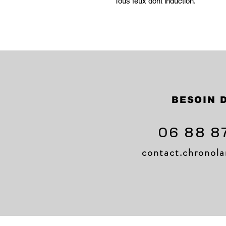
Tous feux dont induction.
BESOIN D
06 88 8
contact.chrono