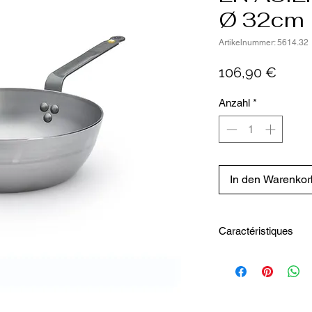
Ø 32cm
Artikelnummer: 5614.32
Preis
106,90 €
Anzahl
*
In den Warenkor
Caractéristiques
Diamètre intérieur 
Hauteur intérieure9
Capacité5.5 L
Diamètre extérieur
Hauteur totale22.3