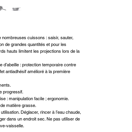
Longueur totale67 
Largeur totale31.7 
Diamètre fond indu
Poids (Kg)3.36 kg
Source de chaleur - 
Entretien - Ne pass
nombreuses cuissons : saisir, sauter,
Lavage - A la main
Matières - Acier
ion de grandes quantités et pour les
Induction - Oui
 hauts limitent les projections lors de la
Queue fixe
Diamètre - Ø 32cm
e d’abeille : protection temporaire contre
Effet antiadhésif amélioré à la première
ments.
e progressif.
se : manipulation facile ; ergonomie.
 de matière grasse.
utilisation. Déglacer, rincer à l’eau chaude,
er dans un endroit sec. Ne pas utiliser de
ve-vaisselle.