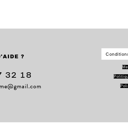
Condition
'AIDE ?
Me
7 32 18
Politiq
lame@gmail.com
Pol