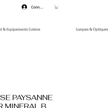
Connexion
el & Equipements Cuisine
Lampes & Optiques
SE PAYSANNE
R MINERAL B,