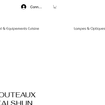
Connexion
el & Equipements Cuisine
Lampes & Optiques
COUTEAUX
KAI SHUN