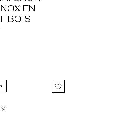
INOX EN
T BOIS
0
b