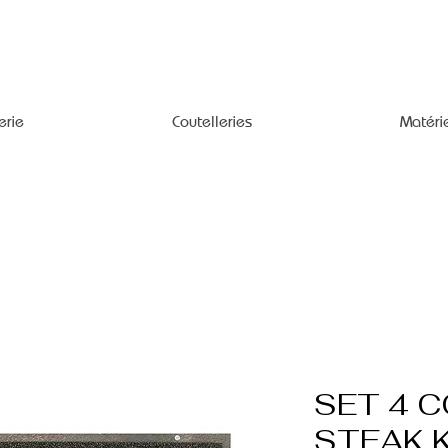
erie
Coutelleries
Matéri
SET 4 
STEAK 