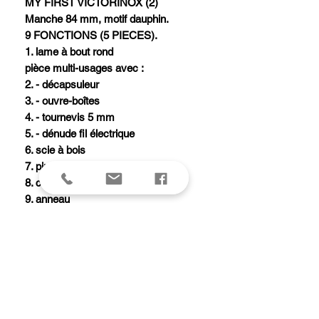
MY FIRST VICTORINOX (2)
Manche 84 mm, motif dauphin.
9 FONCTIONS (5 PIECES).
1. lame à bout rond
pièce multi-usages avec :
2. - décapsuleur
3. - ouvre-boîtes
4. - tournevis 5 mm
5. - dénude fil électrique
6. scie à bois
7. pincettes
8. cure-dents
9. anneau
Chaque couteau « Mon Premier
Victorinox - Animal édition» est livré
dans une boîte cadeau avec un
cordon porte-badge imprimé et un
livre de coloriage.