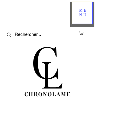
ME
NU