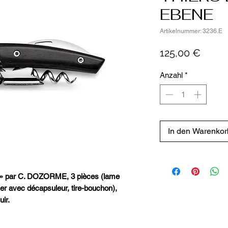
EBENE
Artikelnummer: 3236.E
Preis
125,00 €
Anzahl
*
In den Warenkor
 » par C. DOZORME, 3 pièces (lame
er avec décapsuleur, tire-bouchon),
ir.