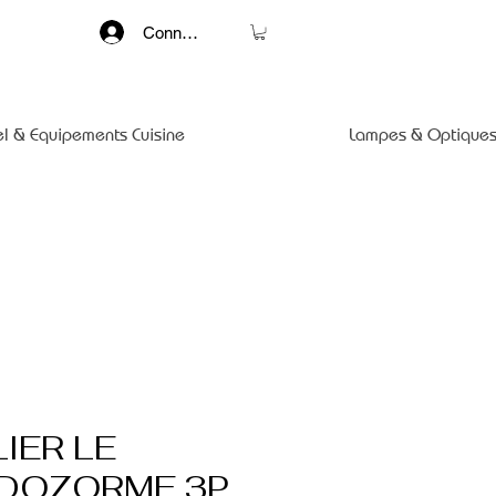
Connexion
el & Equipements Cuisine
Lampes & Optiques
IER LE
 DOZORME 3P