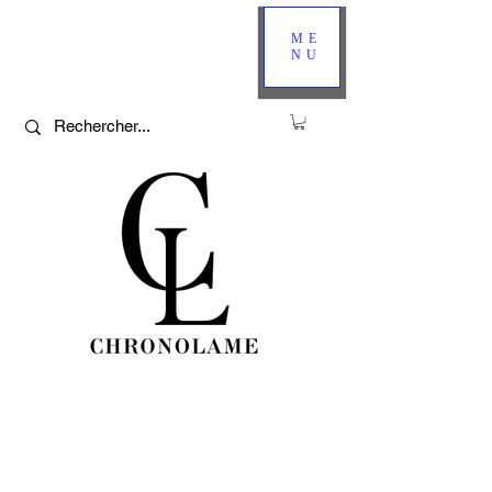
ME
NU