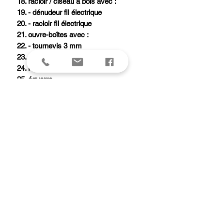
18. racloir / ciseau à bois avec :
19. - dénudeur fil électrique
20. - racloir fil électrique
21. ouvre-boîtes avec :
22. - tournevis 3 mm
23. règle en mm (230)
24. règle en pouces (9)
25. équerre
26. étui nylon
27. 2 encoches pour tire-bouchon et
clip
28. point d'attache
29. onze ressorts individuels
30. poussoirs pour déblocage
31. traitement de surface Ebonol®,
noir anti-reflets
A savoir
Les diverses pièces peuvent être ouvertes