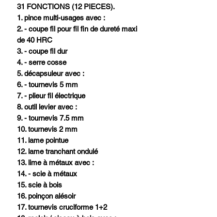
31 FONCTIONS (12 PIECES).
1. pince multi-usages avec :
2. - coupe fil pour fil fin de dureté maxi
de 40 HRC
3. - coupe fil dur
4. - serre cosse
5. décapsuleur avec :
6. - tournevis 5 mm
7. - plieur fil électrique
8. outil levier avec :
9. - tournevis 7.5 mm
10. tournevis 2 mm
11. lame pointue
12. lame tranchant ondulé
13. lime à métaux avec :
14. - scie à métaux
15. scie à bois
16. poinçon alésoir
17. tournevis cruciforme 1+2