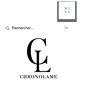
ME
NU