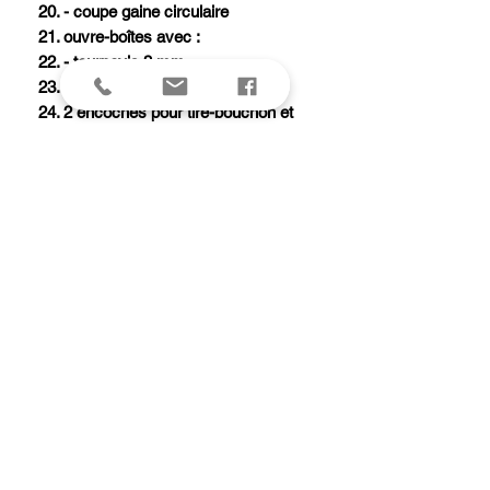
20. - coupe gaine circulaire
21. ouvre-boîtes avec :
22. - tournevis 3 mm
23. étui nylon
24. 2 encoches pour tire-bouchon et
clip
25. point d'attache
26. dix ressorts individuels
27. poussoirs pour déblocage
Les diverses pièces peuvent être
ouvertes directement, sans qu'il soit
nécessaire, tout d'abord, d'ouvrir la
pince. Un mécanisme breveté fait que
les pièces sont bloquées une fois
ouvertes.