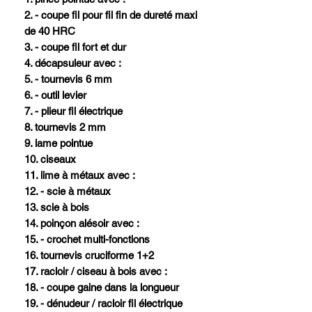
2. - coupe fil pour fil fin de dureté maxi
de 40 HRC
3. - coupe fil fort et dur
4. décapsuleur avec :
5. - tournevis 6 mm
6. - outil levier
7. - plieur fil électrique
8. tournevis 2 mm
9. lame pointue
10. ciseaux
11. lime à métaux avec :
12. - scie à métaux
13. scie à bois
14. poinçon alésoir avec :
15. - crochet multi-fonctions
16. tournevis cruciforme 1+2
17. racloir / ciseau à bois avec :
18. - coupe gaine dans la longueur
19. - dénudeur / racloir fil électrique