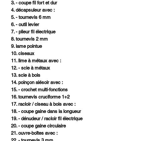
3. - coupe fil fort et dur
4. décapsuleur avec :
5. - tournevis 6 mm
6. - outil levier
7. - plieur fil électrique
8. tournevis 2 mm
9. lame pointue
10. ciseaux
11. lime à métaux avec :
12. - scie à métaux
13. scie à bois
14. poinçon alésoir avec :
15. - crochet multi-fonctions
16. tournevis cruciforme 1+2
17. racloir / ciseau à bois avec :
18. - coupe gaine dans la longueur
19. - dénudeur / racloir fil électrique
20. - coupe gaine circulaire
21. ouvre-boîtes avec :
22. - tournevis 3 mm