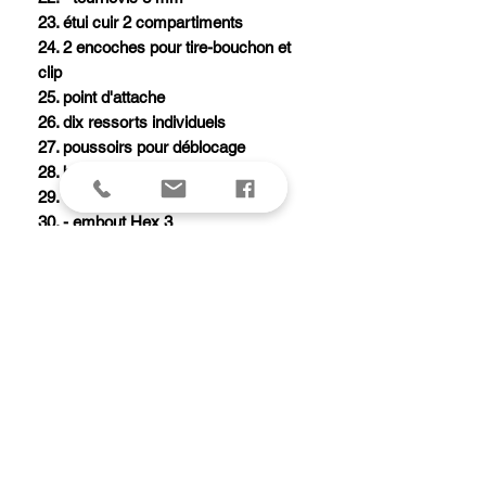
23. étui cuir 2 compartiments
24. 2 encoches pour tire-bouchon et
clip
25. point d'attache
26. dix ressorts individuels
27. poussoirs pour déblocage
28. boîtier avec :
29. - clé à tube (porte-outils)
30. - embout Hex 3
31. - embout Hex 4
32. - embout Phillips 0
33. - embout Phillips 3
34. - embout Torx 10
35. - embout Torx 15
36. - emplacements pour embouts
supplémentaires
37. mini-tournevis 1,5 mm
38. tire-bouchon