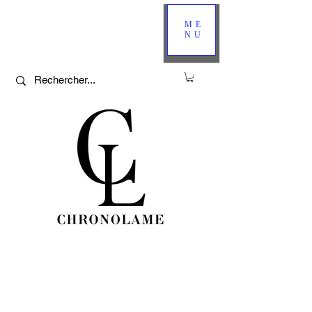
ME
NU