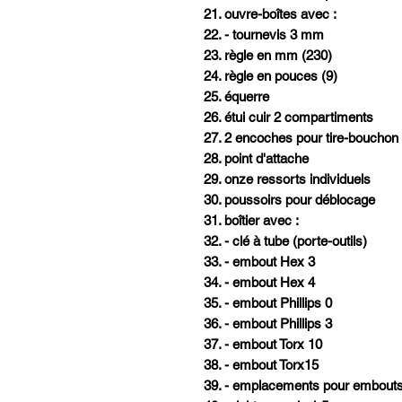
21. ouvre-boîtes avec :
22. - tournevis 3 mm
23. règle en mm (230)
24. règle en pouces (9)
25. équerre
26. étui cuir 2 compartiments
27. 2 encoches pour tire-bouchon e
28. point d'attache
29. onze ressorts individuels
30. poussoirs pour déblocage
31. boîtier avec :
32. - clé à tube (porte-outils)
33. - embout Hex 3
34. - embout Hex 4
35. - embout Phillips 0
36. - embout Phillips 3
37. - embout Torx 10
38. - embout Torx15
39. - emplacements pour embouts