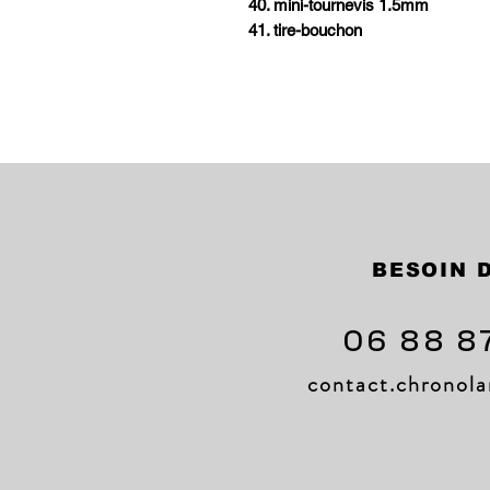
40. mini-tournevis 1.5mm
41. tire-bouchon
BESOIN D
06 88 8
contact.chrono