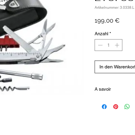
Artikelnummer: 3.0338.L
Preis
199,00 €
Anzahl
*
In den Warenkor
A savoir
Les diverses pièces pe
qu'il soit nécessaire, to
mécanisme breveté fait
fois ouvertes.