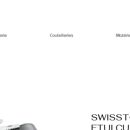
erie
Coutelleries
Matéri
SWISST
ETUI CU