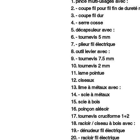
1. pince multi-usages avec :
2. - coupe fil pour fil fin de dure
3. - coupe fil dur
4. - serre cosse
5. décapsuleur avec :
6. - tournevis 5 mm
7. - plieur fil électrique
8. outil levier avec :
9. - tournevis 7.5 mm
10. tournevis 2 mm
11. lame pointue
12. ciseaux
13. lime à métaux avec :
14. - scie à métaux
15. scie à bois
16. poinçon alésoir
17. tournevis cruciforme 1+2
18. racloir / ciseau à bois avec :
19.- dénudeur fil électrique
20. - racloir fil électrique