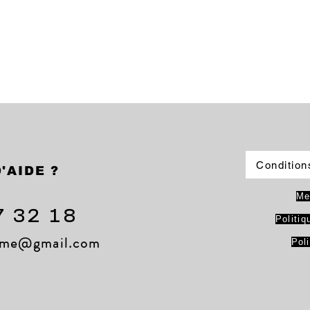
Condition
'AIDE ?
Me
7 32 18
Politiq
lame@gmail.com
Pol