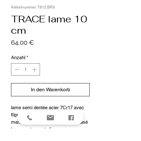
Artikelnummer: 7812.BRX
TRACE lame 10
cm
Preis
64,00 €
Anzahl
*
In den Warenkorb
lame semi dentée acier 7Cr17 avec
flipper et cran interieur
manche de 12 cm aluminium anodisé
bronze a trous et clip