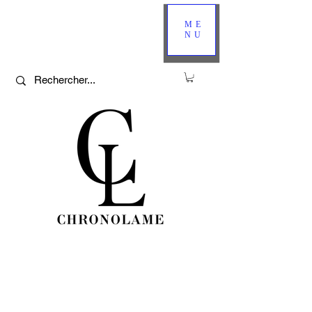
ME
NU