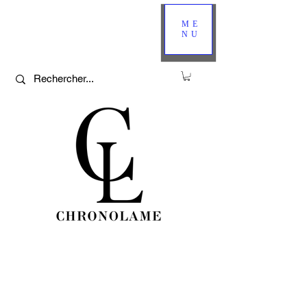
ME
NU