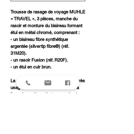
Trousse de rasage de voyage MUHLE
« TRAVEL », 3 pièces, manche du
rasoir et monture du blaireau formant
étui en métal chromé, comprenant :
- un blaireau fibre synthétique
argentée (silvertip fibre®) (réf.
31M20).
- un rasoir Fusion (réf. R20F).
- un étui en cuir brun.
La garantie ne s'applique que si, après
usage, les blaireaux ont été lavés à
l'eau douce (température maximale :
45 degrés) et essuyés
soigneusement, puis séchés à l'air
libre (tête en bas). Si ces consignes
ne sont pas respectées, les poils des
blaireaux se cassent et la garantie