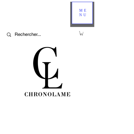
ME
NU