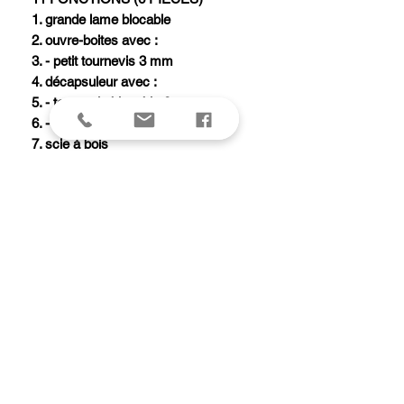
1. grande lame blocable
2. ouvre-boites avec :
3. - petit tournevis 3 mm
4. décapsuleur avec :
5. - tournevis blocable 6 mm
6. - dénude fil électrique
7. scie à bois
8. poinçon alésoir avec :
9. - chas d'aiguille
10. tire-bouchon
11. anneau