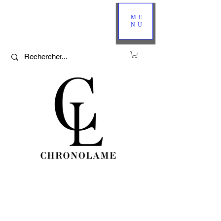
ME
NU