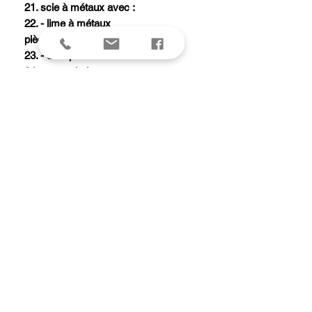
21. scie à métaux avec :
22. - lime à métaux
pièce multi-usages avec :
23. - décapsuleur
24. - ouvre boîtes
25. - tournevis 5 mm
26. - dénude fil électrique
27. poinçon alésoir
28. mini-tournevis 1,5 mm
29. pincettes
30. cure-dents
31. anneau
Remplace l'ancien modèle réf.
0.9064.XL