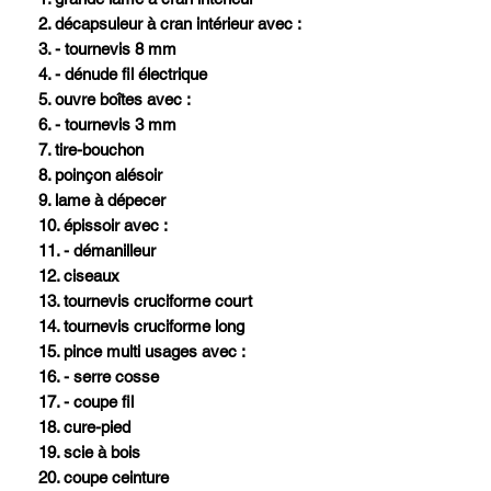
2. décapsuleur à cran intérieur avec :
3. - tournevis 8 mm
4. - dénude fil électrique
5. ouvre boîtes avec :
6. - tournevis 3 mm
7. tire-bouchon
8. poinçon alésoir
9. lame à dépecer
10. épissoir avec :
11. - démanilleur
12. ciseaux
13. tournevis cruciforme court
14. tournevis cruciforme long
15. pince multi usages avec :
16. - serre cosse
17. - coupe fil
18. cure-pied
19. scie à bois
20. coupe ceinture