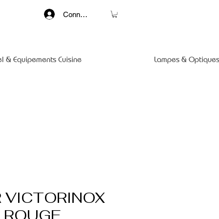
Connexion
el & Equipements Cuisine
Lampes & Optiques
R VICTORINOX
 ROUGE