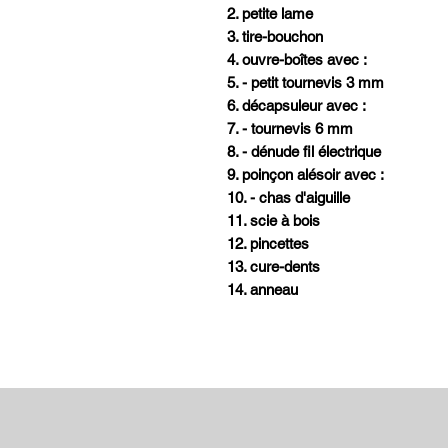
2. petite lame
3. tire-bouchon
4. ouvre-boîtes avec :
5. - petit tournevis 3 mm
6. décapsuleur avec :
7. - tournevis 6 mm
8. - dénude fil électrique
9. poinçon alésoir avec :
10. - chas d'aiguille
11. scie à bois
12. pincettes
13. cure-dents
14. anneau