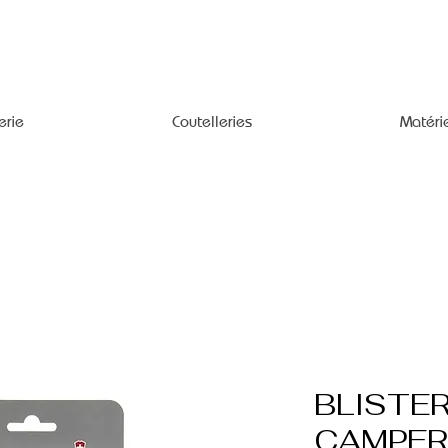
erie
Coutelleries
Matéri
BLISTE
CAMPER