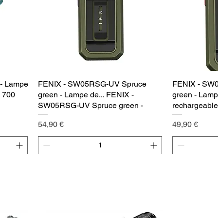
 - Lampe
FENIX - SW05RSG-UV Spruce
Vista rápida
FENIX - SW
- 700
green - Lampe de... FENIX -
green - Lam
SW05RSG-UV Spruce green -
rechargeabl
Precio
Precio
54,90 €
49,90 €
Agregar al carrito
Agr