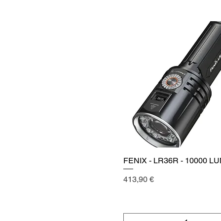
Agregar al carrito
FENIX - LR36R - 10000 
Vista rápida
Precio
413,90 €