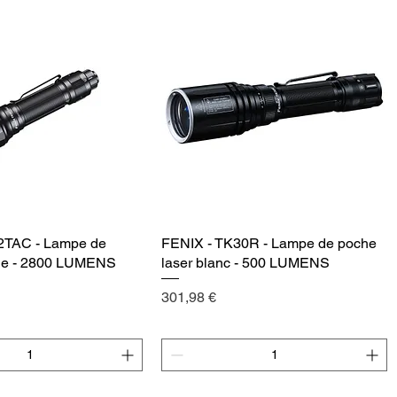
2TAC - Lampe de
Vista rápida
FENIX - TK30R - Lampe de poche
Vista rápida
que - 2800 LUMENS
laser blanc - 500 LUMENS
Precio
301,98 €