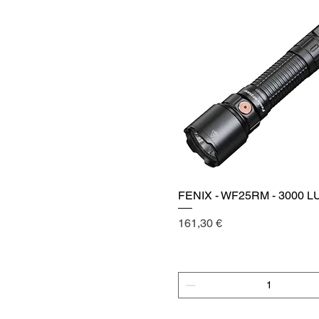
FENIX - WF25RM - 3000 
Vista rápida
Precio
161,30 €