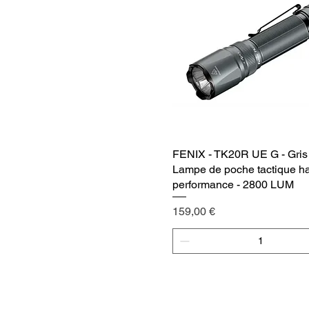
FENIX - TK20R UE G - Gris 
Vista rápida
Lampe de poche tactique h
performance - 2800 LUM
Precio
159,00 €
Agregar al carrito