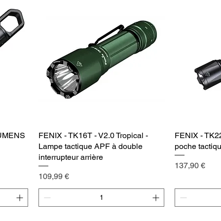
LUMENS
FENIX - TK16T - V2.0 Tropical -
Vista rápida
FENIX - TK2
Lampe tactique APF à double
poche tacti
interrupteur arrière
Precio
137,90 €
Precio
109,99 €