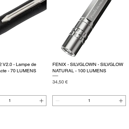
2 V2.0 - Lampe de
Vista rápida
FENIX - SILVGLOWN - SILVGLOW
Vista rápida
cte - 70 LUMENS
NATURAL - 100 LUMENS
Precio
34,50 €
egar al carrito
Agregar al carrito