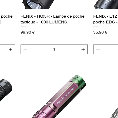
 poche
FENIX - TK05R - Lampe de poche
Vista rápida
FENIX - E12 
0
tactique - 1000 LUMENS
poche EDC 
Precio
Precio
99,90 €
35,90 €
Agregar al carrito
Agr