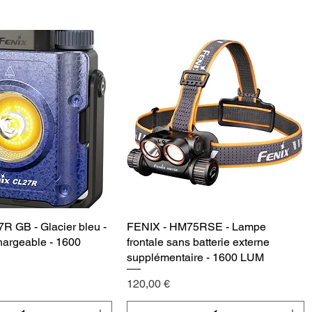
egar al carrito
Agregar al carrito
R GB - Glacier bleu -
Vista rápida
FENIX - HM75RSE - Lampe
Vista rápida
hargeable - 1600
frontale sans batterie externe
supplémentaire - 1600 LUM
Precio
120,00 €