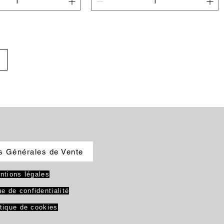
egar al carrito
Agregar al carrito
s Générales de Vente
ntions légales
ue de confidentialité
itique de cookies