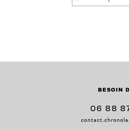
Agregar al carrito
BESOIN D
06 88 8
contact.chrono