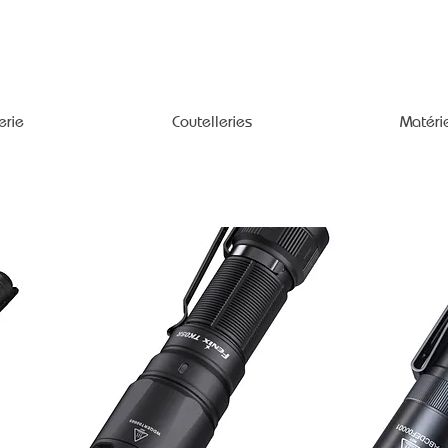
erie
Coutelleries
Matéri