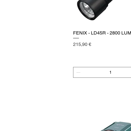
FENIX - LD45R - 2800 L
Vista rápida
Precio
215,90 €
Agregar al carrito