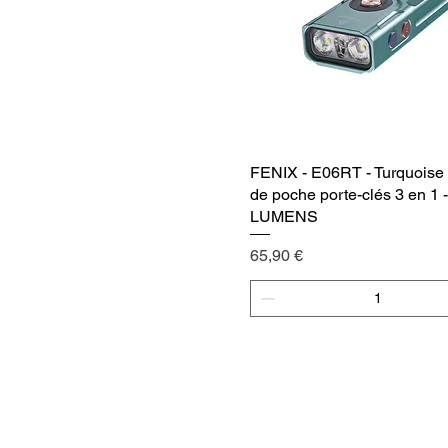
FENIX - E06RT - Turquoise
Vista rápida
de poche porte-clés 3 en 1 
LUMENS
Precio
65,90 €
Agregar al carrito