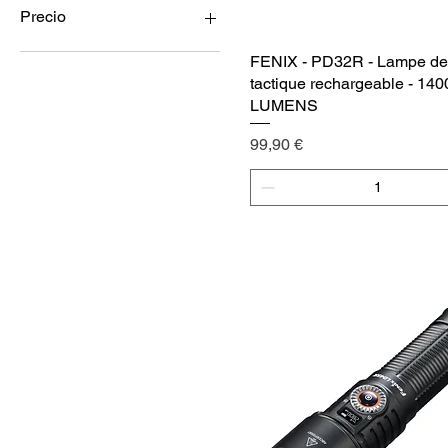
Precio
FENIX - PD32R - Lampe de
Vista rápida
34 €
414 €
tactique rechargeable - 140
LUMENS
Precio
99,90 €
Agregar al carrito