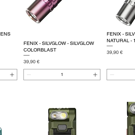
UMENS
Vista rápida
FENIX - SI
SPECIAL EDITION
NATURAL - 
FENIX - SILVGLOW - SILVGLOW
COLORBLAST
Precio
39,90 €
Precio
39,90 €
Agregar al carrito
Agr