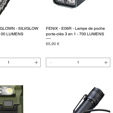
LVGLOWN - SILVGLOW
Vista rápida
FENIX - E06R - Lampe de poche
Vista rápida
100 LUMENS
porte-clés 3 en 1 - 700 LUMENS
Precio
65,90 €
egar al carrito
Agregar al carrito