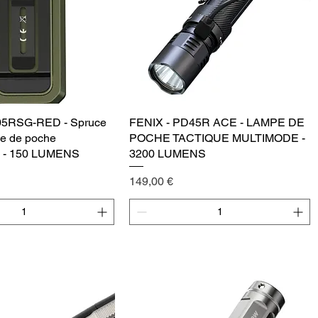
05RSG-RED - Spruce
Vista rápida
FENIX - PD45R ACE - LAMPE DE
Vista rápida
pe de poche
POCHE TACTIQUE MULTIMODE -
e - 150 LUMENS
3200 LUMENS
Precio
149,00 €
egar al carrito
Agregar al carrito