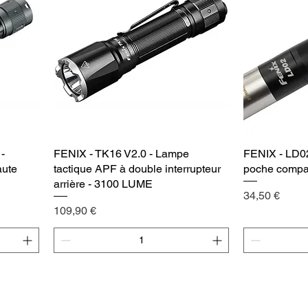
-
FENIX - TK16 V2.0 - Lampe
Vista rápida
FENIX - LD0
aute
tactique APF à double interrupteur
poche compa
arrière - 3100 LUME
Precio
34,50 €
Precio
109,90 €
Agregar al carrito
Agr