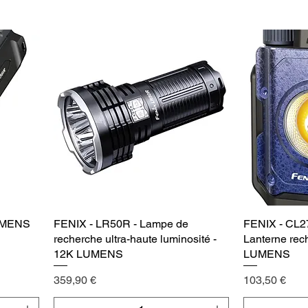
Agregar al carrito
Agr
LUMENS
FENIX - LR50R - Lampe de
Vista rápida
FENIX - CL27
recherche ultra-haute luminosité -
Lanterne rec
12K LUMENS
LUMENS
Precio
Precio
359,90 €
103,50 €