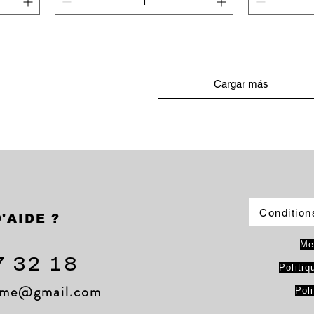
Agregar al carrito
Agr
Cargar más
Condition
'AIDE ?
Me
7 32 18
Politiq
lame@gmail.com
Pol