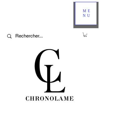
ME
NU