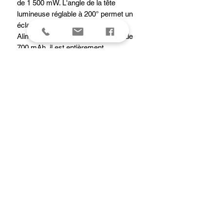
de 1 500 mW. L'angle de la tête
lumineuse réglable à 200° permet un
éclairage dans plusieurs directions.
Alimenté par une batterie intégrée de
700 mAh, il est entièrement
rechargeable via le port de
chargement USB Type-C étanche
interne. Le culot est doté d'un aimant
puissant pour une utilisation mains
libres sur des surfaces magnétiques.
Le clip permet une fixation sécurisée
à votre poche.
caracteristiques
Puissance maximale de 150 lumens,
distance maximale du faisceau de 39
mètres.
Sources lumineuses blanche et rouge
pour répondre aux différentes