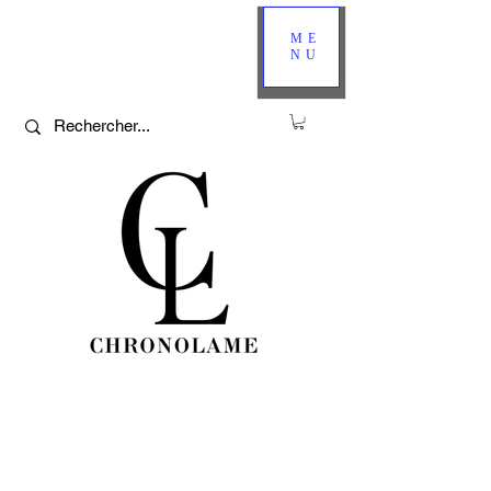
ME
NU