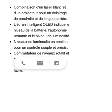
Combinaison d'un laser blanc et
d'un projecteur pour un éclairage
de proximité et de longue portée.
L'écran intelligent OLED indique le
niveau de la batterie, l'autonomie
restante et le niveau de luminosité.
Niveaux de luminosité en continu
pour un contrôle souple et précis.
Commutateur de niveaux rotatif et
commutateur de mode
électronique pour une utilisation
facile.
Tournez l'interrupteur rotatif en
position de verrouillage pour éviter
toute activation accidentelle.
Laser de classe 3B. Évite les
reflets sur les surfaces brillantes.
USB Type-C rechargeable.