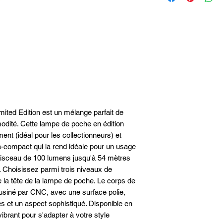
Lumens max 100
Interrupteur rotatif
Poids 51.5gr
pratique.
Dimensions 70.8x14.3
Corps de la lampe e
Type de batterie Pile 
CNC, avec surface po
Batterie intégrée non
Batterie incluse
ted Edition est un mélange parfait de
odité. Cette lampe de poche en édition
ent (idéal pour les collectionneurs) et
ra-compact qui la rend idéale pour un usage
faisceau de 100 lumens jusqu'à 54 mètres
. Choisissez parmi trois niveaux de
e la tête de la lampe de poche. Le corps de
 usiné par CNC, avec une surface polie,
s et un aspect sophistiqué. Disponible en
ibrant pour s'adapter à votre style