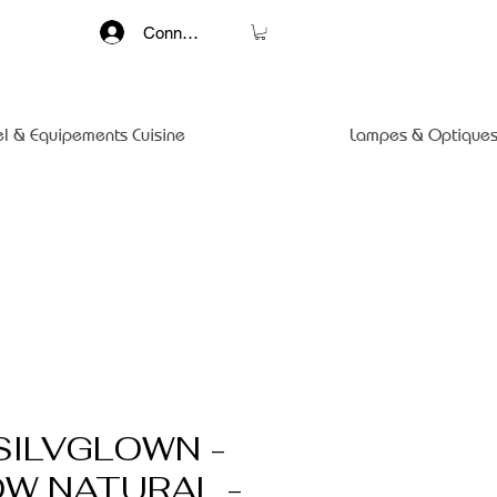
Connexion
el & Equipements Cuisine
Lampes & Optiques
 SILVGLOWN -
OW NATURAL -