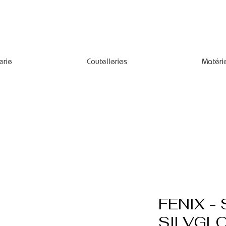
erie
Coutelleries
Matéri
FENIX -
SILVGL