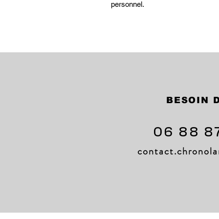
personnel.
BESOIN D
06 88 8
contact.chrono