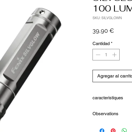
100 LU
SKU: SILVGLOWN
Precio
39,90 €
Cantidad
*
Agregar al carrit
caracteristiques
Édition limitée : c
Observations
code de série uniq
Utilise une LED L
Vendu avec Pile AAA Pai
durée de vie de 50 
rechange
Taille ultra-compact