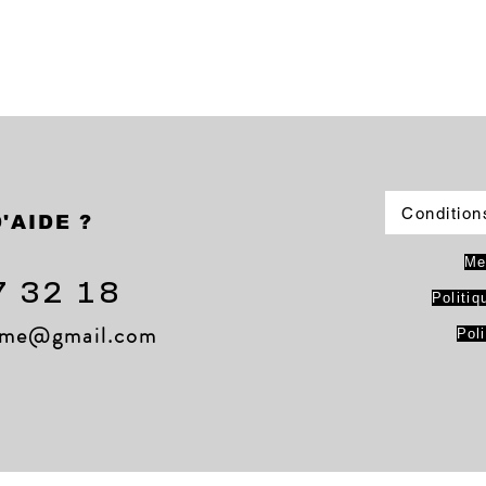
Condition
'AIDE ?
Me
7 32 18
Politiq
lame@gmail.com
Pol