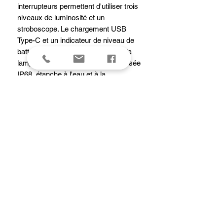
interrupteurs permettent d'utiliser trois
niveaux de luminosité et un
stroboscope. Le chargement USB
Type-C et un indicateur de niveau de
batterie sont intégrés au corps de la
lampe. La lampe de poche est classée
IP68, étanche à l'eau et à la
poussière, et le port de charge
comprend une étanchéité interne. Une
portée incroyablement longue dans un
petit format compact, fait de cette
lampe celle qu'il faut posséder à la fois
pour l'EDC et l'utilisation tactique - une
excellente lampe de secours pour les
forces de l'ordre !
caracteristiques
Utilise une LED Osram CSLPM1.TG