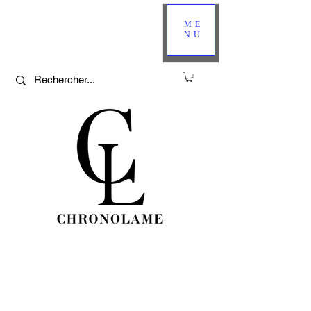
ME
NU