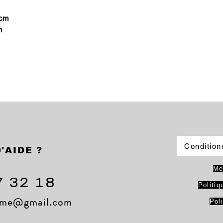
 cm
m
Condition
'AIDE ?
Me
7 32 18
Politiq
lame@gmail.com
Pol