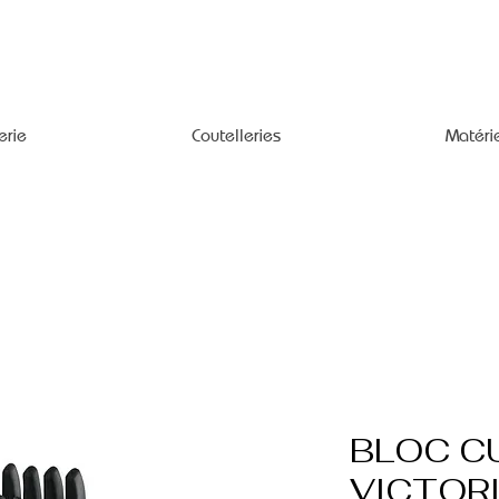
erie
Coutelleries
Matéri
BLOC C
VICTOR