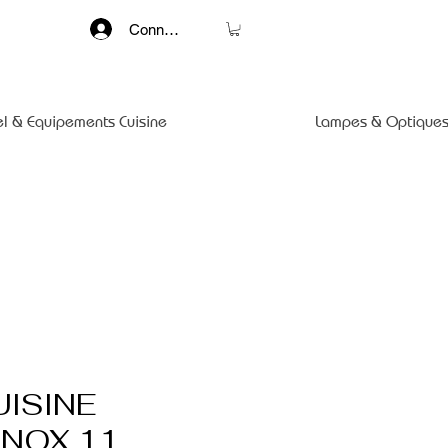
Connexion
el & Equipements Cuisine
Lampes & Optiques
UISINE
INOX 11