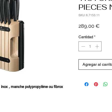
PIECES 
SKU: 6.7153.11
Preci
289,00 €
Cantidad
*
Agregar al carrit
s inox , manche polypropylène ou fibrox