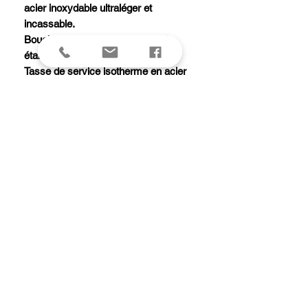
acier inoxydable ultraléger et
incassable.
Bouchon verseur à clapet 100 %
étanche.
Tasse de service isotherme en acier
inoxydable.
Garde au chaud 8 heures ou 24
heures au froid.