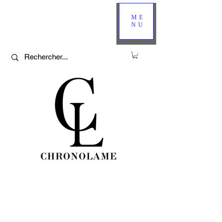
ME
NU