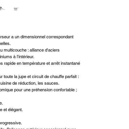
Source de chaleur -
Matière - Inox mult
Induction - Oui
Queue fixe
Sans couvercle
Diamètre - Ø 16cm
verseur a un dimensionnel correspondant
elles.
 multicouche : alliance d'aciers
niums à l'intérieur.
ès rapide en température et arrêt instantané
 toute la jupe et circuit de chauffe parfait :
uisine de réduction, les sauces.
nomique pour une préhension confortable ;
e.
 et élégant.
progressive.