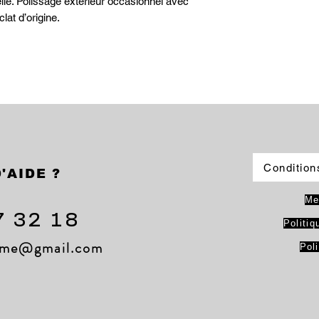
lle. Polissage extérieur occasionnel avec
clat d’origine.
Condition
'AIDE ?
Me
7 32 18
Politiq
lame@gmail.com
Pol