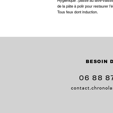
Hygiénique : passe au lave-vaisse
de la pâte à polir pour restaurer l’é
Tous feux dont induction.
BESOIN D
06 88 8
contact.chrono