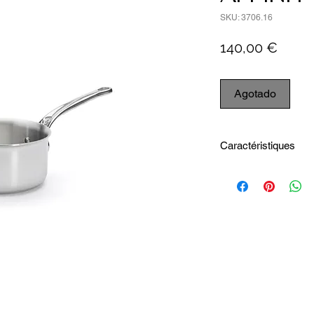
SKU: 3706.16
Preci
140,00 €
Agotado
Caractéristiques
Diamètre intérieur 
Diamètre du fond1
Hauteur intérieure8
Capacité1.7 L
Diamètre extérieur
Hauteur totale14 c
Longueur totale33.
Largeur totale17.5 
Diamètre fond indu
Poids (Kg)0.95 kg
Lavage - Passe au l