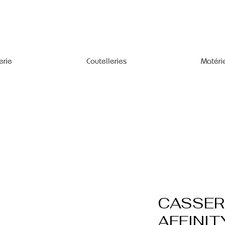
erie
Coutelleries
Matéri
CASSER
AFFINIT