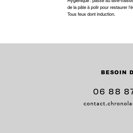
Hygiénique : passe au lave-vaisse
de la pâte à polir pour restaurer l’é
Tous feux dont induction.
BESOIN D
06 88 8
contact.chrono