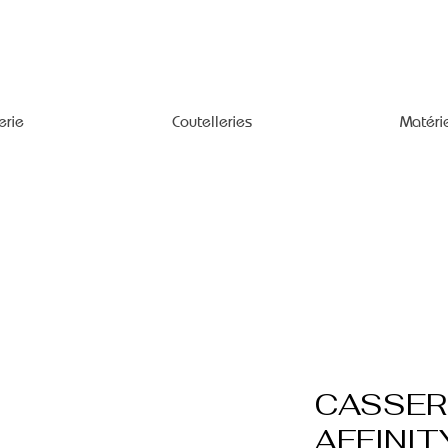
erie
Coutelleries
Matéri
CASSER
AFFINIT