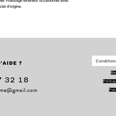
lle. Polissage extérieur occasionnel avec
clat d’origine.
Condition
'AIDE ?
Me
7 32 18
Politiq
lame@gmail.com
Pol