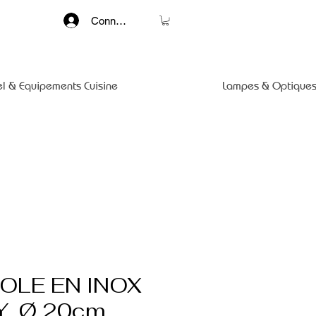
Connexion
el & Equipements Cuisine
Lampes & Optiques
OLE EN INOX
Y, Ø 20cm