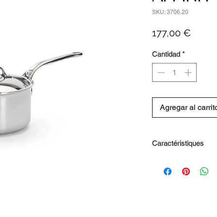
SKU: 3706.20
Preci
177,00 €
Cantidad
*
Agregar al carrit
Caractéristiques
Diamètre intérieur 
Diamètre du fond1
Hauteur intérieure1
Capacité3.3 L
Diamètre extérieur
Hauteur totale15 c
Longueur totale39.