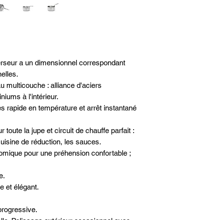
Largeur totale21.5 
Diamètre fond indu
Poids (Kg)1.38 kg
Lavage - Passe au l
Source de chaleur -
Matière - Inox mult
verseur a un dimensionnel correspondant
Induction - Oui
Queue fixe
elles.
Sans couvercle
 multicouche : alliance d'aciers
Diamètre - Ø 20cm
niums à l'intérieur.
ès rapide en température et arrêt instantané
 toute la jupe et circuit de chauffe parfait :
uisine de réduction, les sauces.
nomique pour une préhension confortable ;
e.
 et élégant.
progressive.