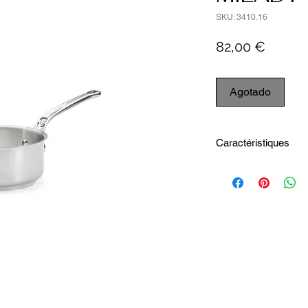
SKU: 3410.16
Precio
82,00 €
Agotado
Caractéristiques
Diamètre intérieur 
Hauteur intérieure8
Capacité1.6 L
Diamètre extérieur
Hauteur totale8.7 
Longueur totale32.
Diamètre fond indu
Poids (Kg)0.835 kg
Lavage - Passe au l
Source de chaleur -
Matière - Acier inox