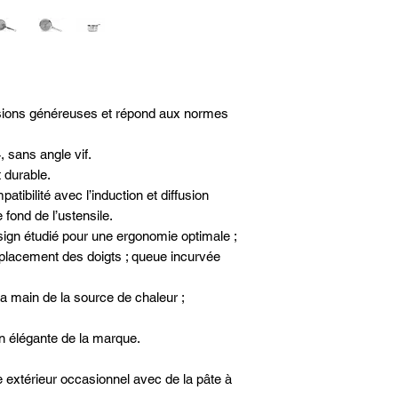
Couleur - Gris
Matières - Acier In
Induction - Oui
Queue fixe
Sans couvercle
Diamètre - Ø 16cm
sions généreuses et répond aux normes
 sans angle vif.
 durable.
ibilité avec l’induction et diffusion
 fond de l’ustensile.
sign étudié pour une ergonomie optimale ;
 placement des doigts ; queue incurvée
la main de la source de chaleur ;
n élégante de la marque.
e extérieur occasionnel avec de la pâte à