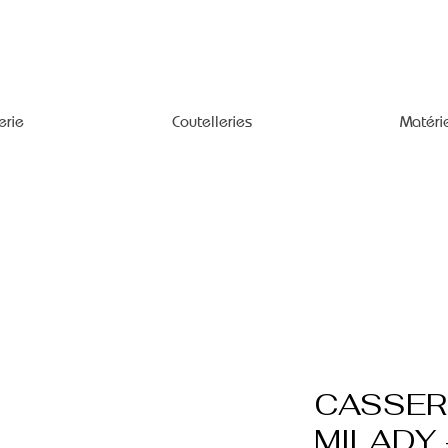
erie
Coutelleries
Matéri
CASSER
MILADY 