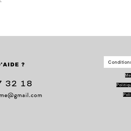
.
Condition
'AIDE ?
Me
7 32 18
Politiq
lame@gmail.com
Pol