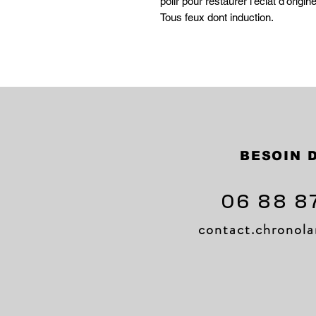
polir pour restaurer l’éclat d’origine
Tous feux dont induction.
BESOIN D
06 88 8
contact.chrono