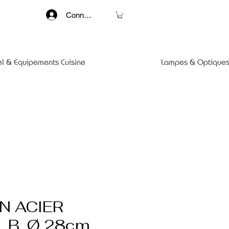
Connexion
el & Equipements Cuisine
Lampes & Optiques
N ACIER
 B, Ø 28cm