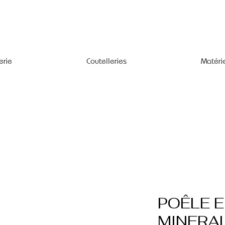
erie
Coutelleries
Matéri
POÊLE E
MINERAL