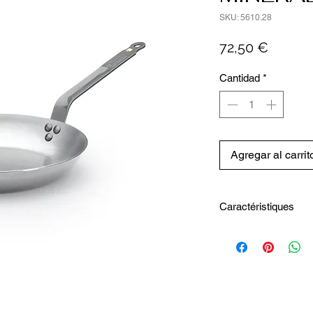
SKU: 5610.28
Precio
72,50 €
Cantidad
*
Agregar al carrit
Caractéristiques
Diamètre intérieur 
Capacité1.77 L
Diamètre extérieur
Hauteur totale14 c
Longueur totale50.
Largeur totale28.1 
Diamètre fond indu