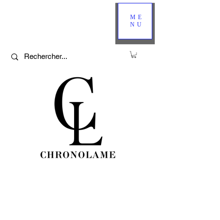
ME
NU