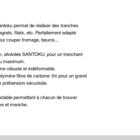
Matière : Acier inox
Entretien : Ne pass
main
Taille de lame : 16
antoku permet de réaliser des tranches
rets, filets, etc. Parfaitement adapté
pour couper fromage, beurre...
cm, alvéolée SANTOKU, pour un tranchant
s au maximum.
e robuste et indéformable.
lymère fibre de carbone :fin pour un grand
ne préhension sécurisée.
stable permettant à chacun de trouver
lame et manche.