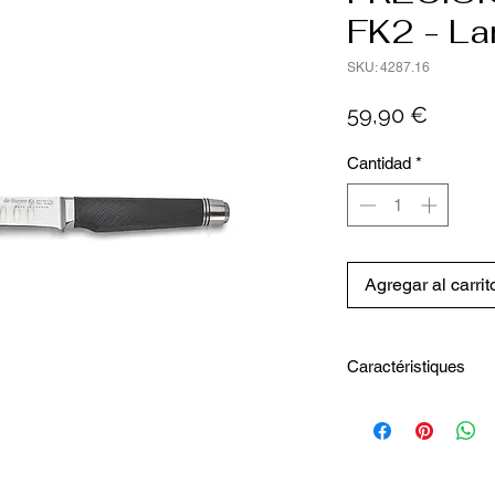
FK2 - L
SKU: 4287.16
Precio
59,90 €
Cantidad
*
Agregar al carrit
Caractéristiques
Longueur intérieure
Hauteur totale : 2.
Longueur totale : 2
Largeur totale : 2 c
Poids (Kg) : 0.145 