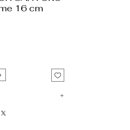
ame 16 cm
o
 : 16.5 cm
8 cm
8.5 cm
m
kg