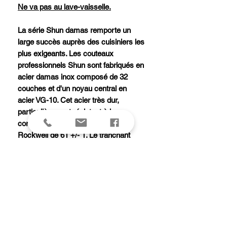
Ne va pas au lave-vaisselle.
La série Shun damas remporte un
large succès auprès des cuisiniers les
plus exigeants. Les couteaux
professionnels Shun sont fabriqués en
acier damas inox composé de 32
couches et d'un noyau central en
acier VG-10. Cet acier très dur,
particulièrement résistant à la
corrosion, possède une dureté
Rockwell de 61 +/- 1. Le tranchant
convexe de la lame ainsi que
l'affûtage manuel de chaque couteau
Shun garantissent une coupe
remarquable. La beauté du manche,
en lamelles de pakka compressé, est
rehaussée par une mitre en bout.