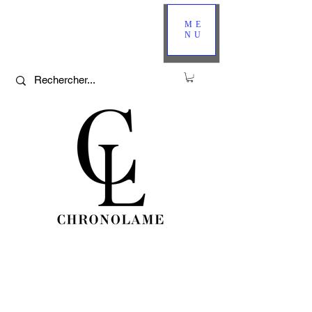
ME
NU