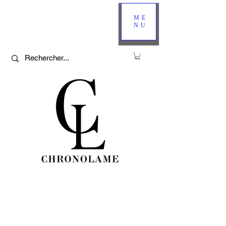
ME
NU