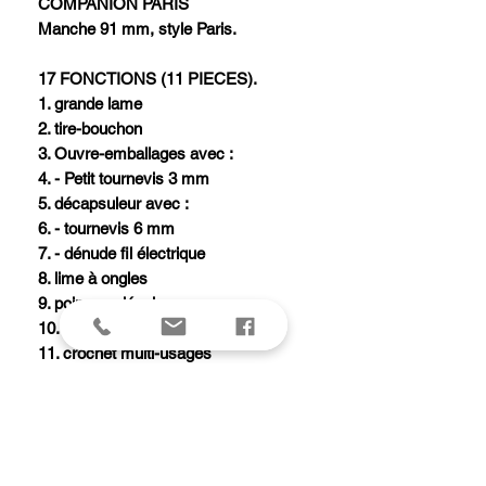
COMPANION PARIS
Manche 91 mm, style Paris.
17 FONCTIONS (11 PIECES).
1. grande lame
2. tire-bouchon
3. Ouvre-emballages avec :
4. - Petit tournevis 3 mm
5. décapsuleur avec :
6. - tournevis 6 mm
7. - dénude fil électrique
8. lime à ongles
9. poinçon alésoir avec :
10. - chas d'aiguille
11. crochet multi-usages
12. ciseaux
13. stylo bille pressurisé
14. pincettes
15. cure-dents
16. anneau