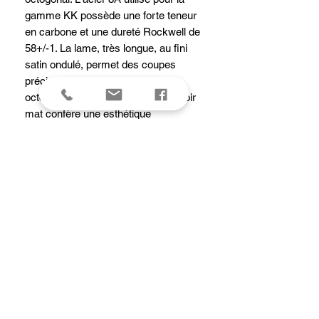
gamme KK possède une forte teneur
en carbone et une dureté Rockwell de
58+/-1. La lame, très longue, au fini
satin ondulé, permet des coupes
précises et très fines. La forme
octogonale du manche en pakka noir
mat confère une esthétique
minimaliste. La série KK associe
qualité, robustesse et fonctionnalité.
Ne va pas au lave-vaisselle