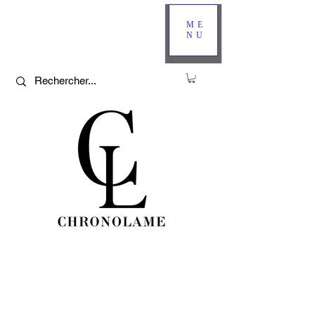
ME
NU