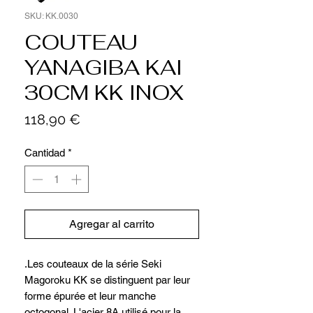
SKU: KK.0030
COUTEAU
YANAGIBA KAI
30CM KK INOX
Precio
118,90 €
Cantidad
*
Agregar al carrito
.Les couteaux de la série Seki
Magoroku KK se distinguent par leur
forme épurée et leur manche
octogonal. L'acier 8A utilisé pour la