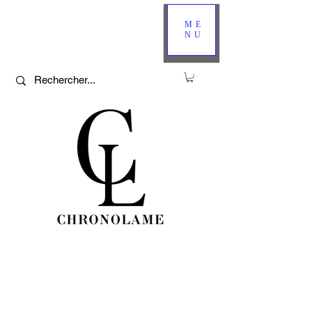
ME
NU