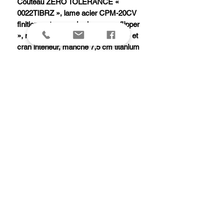
Couteau ZERO TOLERANCE «
0022TIBRZ », lame acier CPM-20CV
finition « stonewashed » avec « flipper
», mécanisme « KVT Ball bearing » et
cran intérieur, manche 7,5 cm titanium
marron, avec entretoise et pivot
aluminium anodisé bronze, clip noir.
Edition limitée « SPRINT RUN 2023 ».