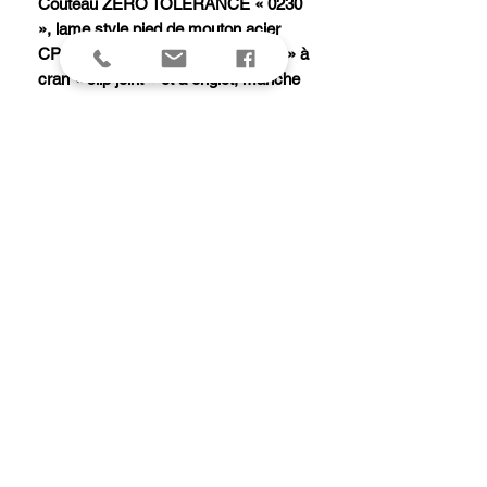
Couteau ZERO TOLERANCE « 0230
», lame style pied de mouton acier
CPM-20CV finition « stonewashed » à
cran « slip joint » et à onglet, manche
9,5 cm fibre de carbone noir,
entretoise aluminium anodisé bleu
avec attache lanière intégré.