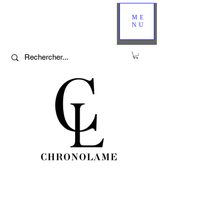
ME
NU