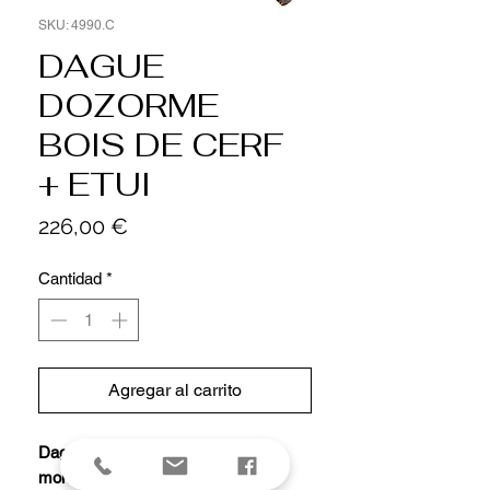
SKU: 4990.C
DAGUE
DOZORME
BOIS DE CERF
+ ETUI
Precio
226,00 €
Cantidad
*
Agregar al carrito
Dague Claude DOZORME, lame
mono-tranchant 25 cm acier