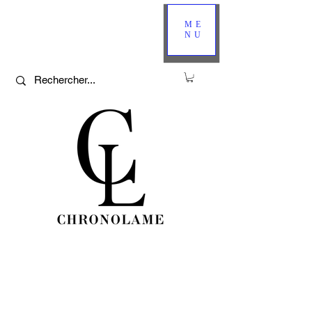
ME
NU