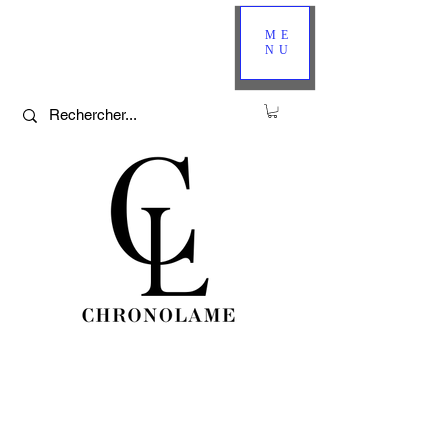
ME
NU