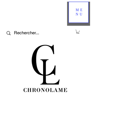
ME
NU