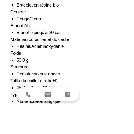
Bracelet en résine bio
Couleur
Rouge/Rose
Étanchéité
Étanche jusqu'à 20 bar
Matériau du boîtier et du cadre
Résine/Acier inoxydable
Poids
56.0 g
Structure
Résistance aux chocs
Taille du boîtier (L× l× H)
45.9 x 40.5 x 11.0 mm
Type d'affichage
Numérique-analogique
Neobrite
Taille de bracelet compatible
145 à 190 mm
Verre minéral