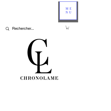
ME
NU