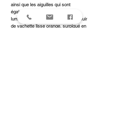
ainsi que les aiguilles qui sont
également partiellement
luminescentes. Le bracelet est en cuir
de vachette lisse orange, surpiqué en
ton sur ton, muni d'une boucle ardillon.
Son fond de boîte est transparent
vissé, et pour allier l'utile à l'agréable,
cette belle sportive affiche une
étanchéité à 50 m.
Garantie
2 ANS
caracteristiques
Boîtier : rond acier inoxydable 316L poli et
brossé
Dimensions : 29 mm
Entrecorne : 14 mm
Fonctions :
3 aiguilles : heures/minutes/secondes.