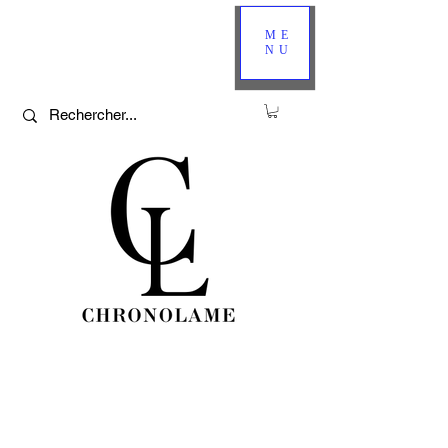
ME
NU