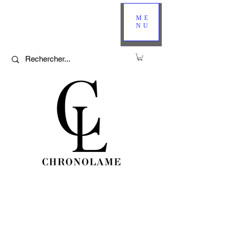
ME
NU