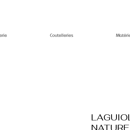
erie
Coutelleries
Matéri
LAGUIO
NATURE 