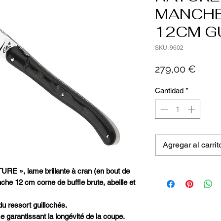
MANCHE
12CM G
SKU: 9602
Preci
279,00 €
Cantidad
*
Agregar al carrit
RE », lame brillante à cran (en bout de
e 12 cm corne de buffle brute, abeille et
du ressort guillochés.
 garantissant la longévité de la coupe.