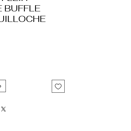
 BUFFLE
UILLOCHE
o
o