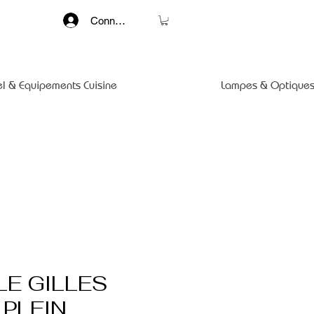
Connexion
el & Equipements Cuisine
Lampes & Optiques
LE GILLES
PLEIN