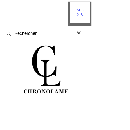
ME
NU