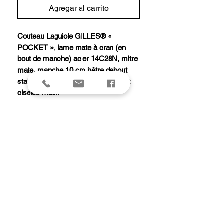
Agregar al carrito
Couteau Laguiole GILLES® «
POCKET », lame mate à cran (en
bout de manche) acier 14C28N, mitre
mate, manche 10 cm hêtre debout
stabilisé, abeille et ressort forgés et
ciselés main.
Dos de lame, platines et intérieur du
ressort guillochés.
Modèle équipé d'une butée de lame
garantissant la longévité de la coupe.
Livré avec pochette cuir.