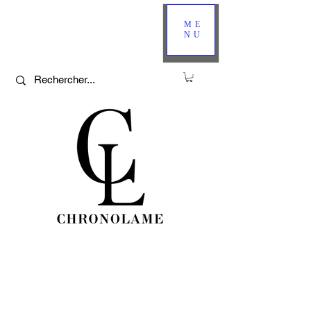
ME
NU