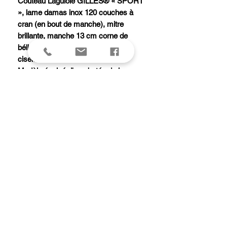
Couteau Laguiole GILLES® « SPORT
», lame damas inox 120 couches à
cran (en bout de manche), mitre
brillante, manche 13 cm corne de
bélier, abeille et ressort forgés et
ciselés main.
Modèle équipé d'une butée de lame
garantissant la longévité de la coupe.
Etui cuir avec passant ceinture et fusil
de poche.