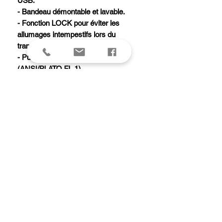
USB.
- Bandeau démontable et lavable.
- Fonction LOCK pour éviter les
allumages intempestifs lors du
transport/stockage.
- Puissance : 450 lumens
(ANSI/PLATO FL 1).
- Poids : 84g.
- Type de faisceaux : large.
- Alimentation : batterie rechargeable
CORE 1250 mAh (fournie) (réf.
E99ACA) ou 3 piles AAA/LR03 (non
fournies).
- Temps de charge : 3 h.
- Compatibilité piles : alcalines, lithium
ou rechargeables Ni-MH.
- Étanchéité : IP X4 (résistant aux
intempéries).