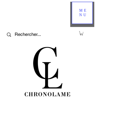
ME
NU