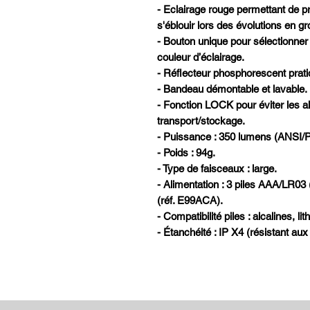
- Eclairage rouge permettant de pr
s'éblouir lors des évolutions en g
- Bouton unique pour sélectionner 
couleur d’éclairage.
- Réflecteur phosphorescent pratiq
- Bandeau démontable et lavable.
- Fonction LOCK pour éviter les a
transport/stockage.
- Puissance : 350 lumens (ANSI/
- Poids : 94g.
- Type de faisceaux : large.
- Alimentation : 3 piles AAA/LR03
(réf. E99ACA).
- Compatibilité piles : alcalines, 
- Étanchéité : IP X4 (résistant aux