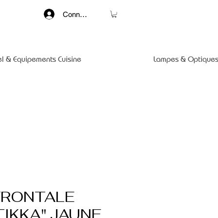
Connexion
el & Equipements Cuisine
Lampes & Optiques
FRONTALE
TIKKA" JAUNE