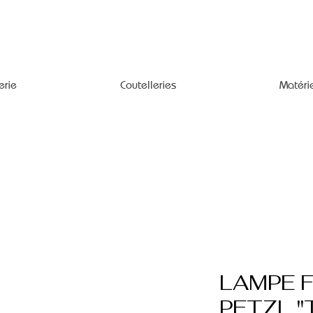
erie
Coutelleries
Matéri
LAMPE 
PETZL "