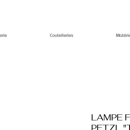
erie
Coutelleries
Matéri
LAMPE 
PETZL "