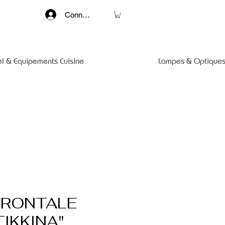
Connexion
el & Equipements Cuisine
Lampes & Optiques
FRONTALE
TIKKINA"