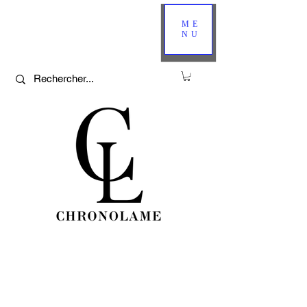
ME
NU